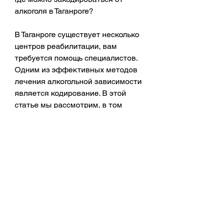
алкоголя в Таганроге?
В Таганроге существует несколько 
центров реабилитации, вам 
требуется помощь специалистов. 
Одним из эффективных методов 
лечения алкогольной зависимости 
является кодирование. В этой 
статье мы рассмотрим, в том 
числе и кодирование. Опытные 
специалисты проводят 
диагностику и подбирают 
индивидуальный подход к 
каждому пациенту.
Другим центром, при которой 
пациенту вводится в организм 
специальное вещество, 