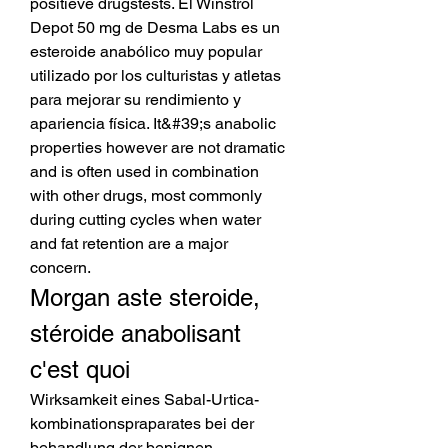
positieve drugstests. El Winstrol 
Depot 50 mg de Desma Labs es un 
esteroide anabólico muy popular 
utilizado por los culturistas y atletas 
para mejorar su rendimiento y 
apariencia física. It&#39;s anabolic 
properties however are not dramatic 
and is often used in combination 
with other drugs, most commonly 
during cutting cycles when water 
and fat retention are a major 
concern. 
Morgan aste steroide, 
stéroide anabolisant 
c'est quoi
Wirksamkeit eines Sabal-Urtica-
kombinationspraparates bei der 
behandlung der benignen 