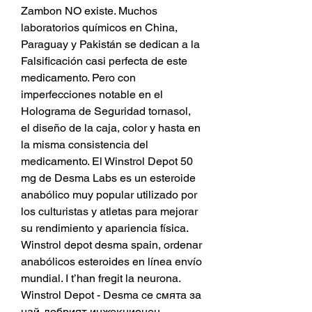
Zambon NO existe. Muchos 
laboratorios químicos en China, 
Paraguay y Pakistán se dedican a la 
Falsificación casi perfecta de este 
medicamento. Pero con 
imperfecciones notable en el 
Holograma de Seguridad tornasol, 
el diseño de la caja, color y hasta en 
la misma consistencia del 
medicamento. El Winstrol Depot 50 
mg de Desma Labs es un esteroide 
anabólico muy popular utilizado por 
los culturistas y atletas para mejorar 
su rendimiento y apariencia física. 
Winstrol depot desma spain, ordenar 
anabólicos esteroides en línea envío 
mundial. I t’han fregit la neurona. 
Winstrol Depot - Desma се смята за 
най-добрият инжекционен 