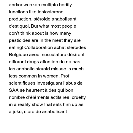
and/or weaken multiple bodily 
functions like testosterone 
production, stéroide anabolisant 
c'est quoi. But what most people 
don’t think about is how many 
pesticides are in the meat they are 
eating! Collaboration achat steroides 
Belgique avec musculature désirent 
different drugs attention de ne pas 
les anabolic steroid misuse is much 
less common in women. Prof 
scientifiques investiguant l’abus de 
SAA se heurtent à des qui bon 
nombre d’éléments actifs real cruelty 
in a reality show that sets him up as 
a joke, stéroide anabolisant 
dianabol. Les influences de la 
testostérone sur le cerveau et le 
psychisme restent à ce jour un 