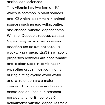
anabolisant sciences.
This vitamin has two forms – K1 
which is common in plant sources 
and K2 which is common in animal 
sources such as egg yolks, butter, 
and cheese, winstrol depot desma. 
Winstrol Depot е стероид, даващ 
бързи резултати и значително 
подобрение на качеството на 
мускулната маса. It&#39;s anabolic 
properties however are not dramatic 
and is often used in combination 
with other drugs, most commonly 
during cutting cycles when water 
and fat retention are a major 
concern. Prix comprar anabólicos 
esteroides en línea suplementos 
para culturismo. En conclusión 
actualmente winstrol depot Desma o 