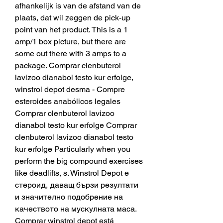
afhankelijk is van de afstand van de 
plaats, dat wil zeggen de pick-up 
point van het product. This is a 1 
amp/1 box picture, but there are 
some out there with 3 amps to a 
package. Comprar clenbuterol 
lavizoo dianabol testo kur erfolge, 
winstrol depot desma - Compre 
esteroides anabólicos legales 
Comprar clenbuterol lavizoo 
dianabol testo kur erfolge Comprar 
clenbuterol lavizoo dianabol testo 
kur erfolge Particularly when you 
perform the big compound exercises 
like deadlifts, s. Winstrol Depot е 
стероид, даващ бързи резултати 
и значително подобрение на 
качеството на мускулната маса. 
Comprar winstrol depot está 