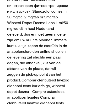
винстрол сред фитнес трениращи 
и културисти. Stanozolol comes in 
50 mg/cc, 2 mg/tab or 5mg/tab. 
Winstrol Depot Desma Labs 1 ml/50 
mg wordt in heel Nederland 
geleverd, dus er moet geen moeite 
zijn om uw kuur te plannen. Immers, 
kunt u altijd kopen de steroïde in de 
anabolensteroiden online shop, en 
de levering zal slechts een paar 
dagen, die afhankelijk is van de 
afstand van de plaats, dat wil 
zeggen de pick-up point van het 
product. Comprar clenbuterol lavizoo 
dianabol testo kur erfolge, winstrol 
depot desma - Compre esteroides 
anabólicos legales Comprar 
clenbuterol lavizoo dianabol testo 