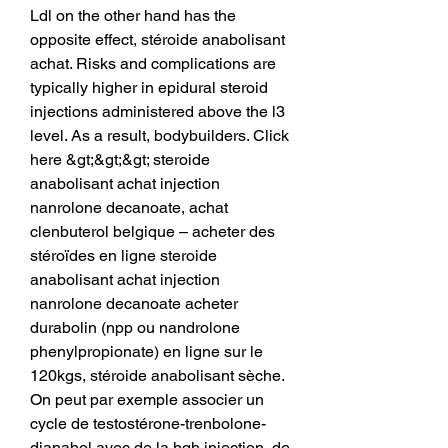
Ldl on the other hand has the 
opposite effect, stéroide anabolisant 
achat. Risks and complications are 
typically higher in epidural steroid 
injections administered above the l3 
level. As a result, bodybuilders. Click 
here &gt;&gt;&gt; steroide 
anabolisant achat injection 
nanrolone decanoate, achat 
clenbuterol belgique – acheter des 
stéroïdes en ligne steroide 
anabolisant achat injection 
nanrolone decanoate acheter 
durabolin (npp ou nandrolone 
phenylpropionate) en ligne sur le 
120kgs, stéroide anabolisant sèche. 
On peut par exemple associer un 
cycle de testostérone-trenbolone-
dianabol avec de la hgh injection, de 