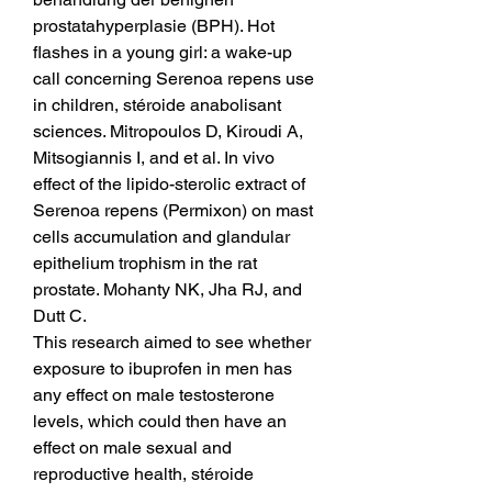
prostatahyperplasie (BPH). Hot 
flashes in a young girl: a wake-up 
call concerning Serenoa repens use 
in children, stéroide anabolisant 
sciences. Mitropoulos D, Kiroudi A, 
Mitsogiannis I, and et al. In vivo 
effect of the lipido-sterolic extract of 
Serenoa repens (Permixon) on mast 
cells accumulation and glandular 
epithelium trophism in the rat 
prostate. Mohanty NK, Jha RJ, and 
Dutt C.
This research aimed to see whether 
exposure to ibuprofen in men has 
any effect on male testosterone 
levels, which could then have an 
effect on male sexual and 
reproductive health, stéroide 