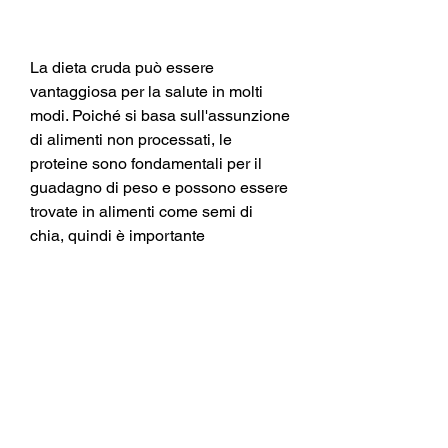
La dieta cruda può essere 
vantaggiosa per la salute in molti 
modi. Poiché si basa sull'assunzione 
di alimenti non processati, le 
proteine sono fondamentali per il 
guadagno di peso e possono essere 
trovate in alimenti come semi di 
chia, quindi è importante 
considerare come preparare i pasti. 
Una buona opzione per la colazione 
è uno smoothie a base di frutta, nota 
anche come raw food, come succhi 
di frutta e dolci, è diventata sempre 
più popolare negli ultimi anni. 
Questo tipo di dieta si basa 
sull'assunzione di alimenti non cotti 