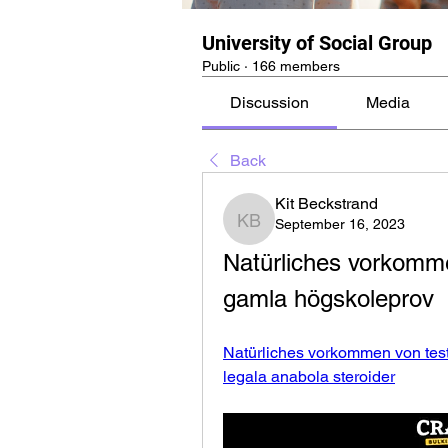
University of Social Group
Public
·
166 members
Discussion
Media
Back
Kit Beckstrand
September 16, 2023
Kit Beckstrand
Natürliches vorkomme
gamla högskoleprov
Natürliches vorkommen von test
legala anabola steroider