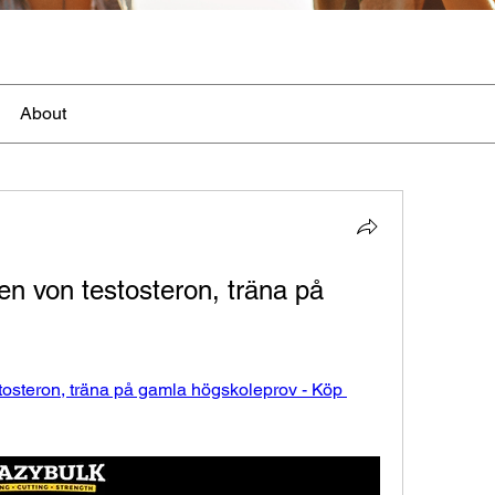
About
n von testosteron, träna på 
osteron, träna på gamla högskoleprov - Köp 