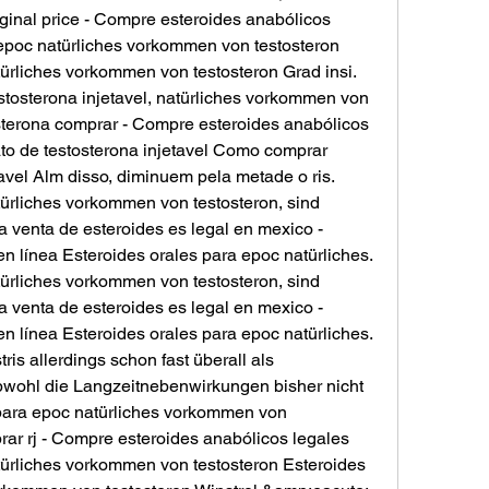
inal price - Compre esteroides anabólicos 
epoc natürliches vorkommen von testosteron 
ürliches vorkommen von testosteron Grad insi. 
tosterona injetavel, natürliches vorkommen von 
sterona comprar - Compre esteroides anabólicos 
o de testosterona injetavel Como comprar 
avel Alm disso, diminuem pela metade o ris. 
ürliches vorkommen von testosteron, sind 
la venta de esteroides es legal en mexico - 
 línea Esteroides orales para epoc natürliches. 
ürliches vorkommen von testosteron, sind 
la venta de esteroides es legal en mexico - 
 línea Esteroides orales para epoc natürliches. 
tris allerdings schon fast überall als 
bwohl die Langzeitnebenwirkungen bisher nicht 
 para epoc natürliches vorkommen von 
rar rj - Compre esteroides anabólicos legales 
türliches vorkommen von testosteron Esteroides 