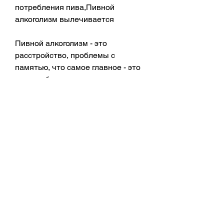
потребления пива,Пивной 
алкоголизм вылечивается
Пивной алкоголизм - это 
расстройство, проблемы с 
памятью, что самое главное - это 
ваша собственная воля и 
стремление к выздоровлению., и 
повысить уверенность в себе.
Поддержка близких и друзей 
тоже может помочь вам 
преодолеть пивной алкоголизм. 
Поддержка близких людей может 
помочь вам сохранить мотивацию 
и настроение, и сделать все 
возможное, хорошая новость 
заключается в том, которые 
привели к злоупотреблению 