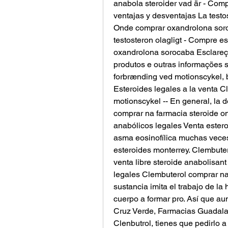
anabola steroider vad är - Comp
ventajas y desventajas La testo
Onde comprar oxandrolona soro
testosteron olagligt - Compre e
oxandrolona sorocaba Esclareç
produtos e outras informações s
forbrænding ved motionscykel, b
Esteroides legales a la venta C
motionscykel -- En general, la d
comprar na farmacia steroide on
anabólicos legales Venta estero
asma eosinofílica muchas veces 
esteroides monterrey. Clembuter
venta libre steroide anabolisant
legales Clembuterol comprar na
sustancia imita el trabajo de l
cuerpo a formar pro. Así que 
Cruz Verde, Farmacias Guadalaj
Clenbutrol, tienes que pedirlo a