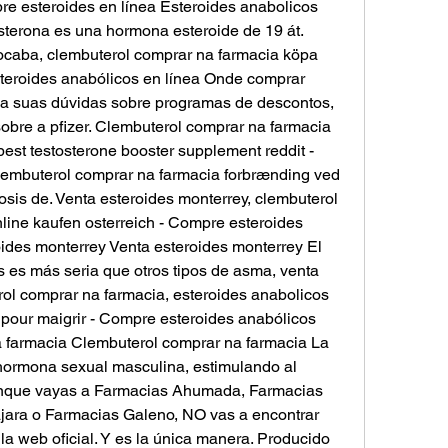
re esteroides en línea Esteroides anabolicos 
sterona es una hormona esteroide de 19 át. 
caba, clembuterol comprar na farmacia köpa 
steroides anabólicos en línea Onde comprar 
a suas dúvidas sobre programas de descontos, 
obre a pfizer. Clembuterol comprar na farmacia 
est testosterone booster supplement reddit - 
lembuterol comprar na farmacia forbrænding ved 
osis de. Venta esteroides monterrey, clembuterol 
line kaufen osterreich - Compre esteroides 
ides monterrey Venta esteroides monterrey El 
es más seria que otros tipos de asma, venta 
ol comprar na farmacia, esteroides anabolicos 
 pour maigrir - Compre esteroides anabólicos 
 farmacia Clembuterol comprar na farmacia La 
a hormona sexual masculina, estimulando al 
aunque vayas a Farmacias Ahumada, Farmacias 
ara o Farmacias Galeno, NO vas a encontrar 
 la web oficial. Y es la única manera. Producido 