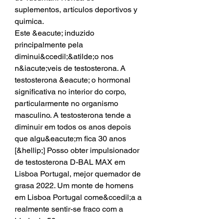
suplementos, artículos deportivos y 
quimica. 
Este &eacute; induzido 
principalmente pela 
diminui&ccedil;&atilde;o nos 
n&iacute;veis de testosterona. A 
testosterona &eacute; o hormonal 
significativa no interior do corpo, 
particularmente no organismo 
masculino. A testosterona tende a 
diminuir em todos os anos depois 
que algu&eacute;m fica 30 anos 
[&hellip;] Posso obter impulsionador 
de testosterona D-BAL MAX em 
Lisboa Portugal, mejor quemador de 
grasa 2022. Um monte de homens 
em Lisboa Portugal come&ccedil;a a 
realmente sentir-se fraco com a 