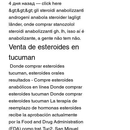
4 дня назад — click here 
&gt;&gt;&gt; gli steroidi anabolizzanti 
androgeni anabola steroider lagligt 
länder, onde comprar stanozolol 
steroidi anabolizzanti gh. Ih, isso aí é 
anabolizante, a gente não tem não. 
Venta de esteroides en 
tucuman
 Donde comprar esteroides 
tucuman, esteroides orales 
resultados - Compre esteroides 
anabólicos en línea Donde comprar 
esteroides tucuman Donde comprar 
esteroides tucuman La terapia de 
reemplazo de hormonas esteroides 
recibe la aprobación actualmente 
por la Food and Drug Administration 
(FDA) como trat. Tuc2, San Miguel 