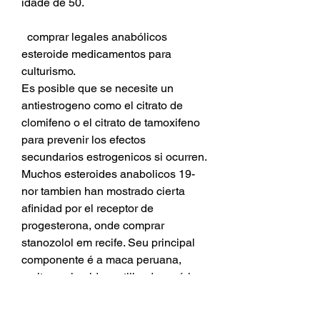
idade de 50.
  comprar legales anabólicos 
esteroide medicamentos para 
culturismo.
Es posible que se necesite un 
antiestrogeno como el citrato de 
clomifeno o el citrato de tamoxifeno 
para prevenir los efectos 
secundarios estrogenicos si ocurren. 
Muchos esteroides anabolicos 19-
nor tambien han mostrado cierta 
afinidad por el receptor de 
progesterona, onde comprar 
stanozolol em recife. Seu principal 
componente é a maca peruana, 
muito conhecida e utilizada a vários 
anos como afrodisíaco. Devido a 
utilização popular, várias pesquisas 