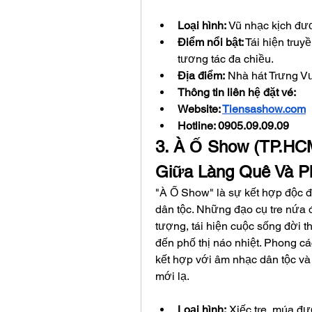
Loại hình:
 Vũ nhạc kịch đư
Điểm nổi bật:
 Tái hiện tru
tương tác đa chiều.
Địa điểm:
 Nhà hát Trưng 
Thông tin liên hệ đặt vé: 
Website: 
Tiensashow.com
Hotline: 0905.09.09.09
3. À Ố Show (TP.HCM
Giữa Làng Quê Và P
"À Ố Show" là sự kết hợp độc đ
dân tộc. Những đạo cụ tre nứa
tượng, tái hiện cuộc sống đời 
đến phố thị náo nhiệt. Phong cá
kết hợp với âm nhạc dân tộc và 
mới lạ.
Loại hình:
 Xiếc tre, múa đư