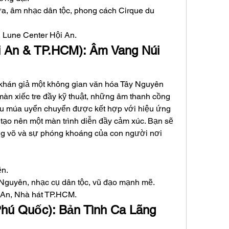
ứa, âm nhạc dân tộc, phong cách Cirque du 
 Lune Center Hội An.
i An & TP.HCM): Âm Vang Núi 
hán giả một không gian văn hóa Tây Nguyên 
n xiếc tre đầy kỹ thuật, những âm thanh cồng 
u múa uyển chuyển được kết hợp với hiệu ứng 
tạo nên một màn trình diễn đầy cảm xúc. Bạn sẽ 
g võ và sự phóng khoáng của con người nơi 
ện.
 Nguyên, nhạc cụ dân tộc, vũ đạo mạnh mẽ.
 An, Nhà hát TP.HCM.
Phú Quốc): Bản Tình Ca Lãng 