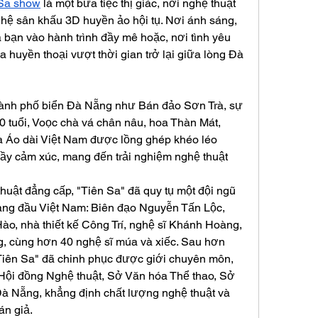
Sa show
 là một bữa tiệc thị giác, nơi nghệ thuật 
ghệ sân khấu 3D huyền ảo hội tụ. Nơi ánh sáng, 
a bạn vào hành trình đầy mê hoặc, nơi tình yêu 
 huyền thoại vượt thời gian trở lại giữa lòng Đà 
hành phố biển Đà Nẵng như Bán đảo Sơn Trà, sự 
0 tuổi, Voọc chà vá chân nâu, hoa Thàn Mát, 
và Áo dài Việt Nam được lồng ghép khéo léo 
đầy cảm xúc, mang đến trải nghiệm nghệ thuật 
uật đẳng cấp, "Tiên Sa" đã quy tụ một đội ngũ 
hàng đầu Việt Nam: Biên đạo Nguyễn Tấn Lộc, 
o, nhà thiết kế Công Trí, nghệ sĩ Khánh Hoàng, 
, cùng hơn 40 nghệ sĩ múa và xiếc. Sau hơn 
"Tiên Sa" đã chinh phục được giới chuyên môn, 
Hội đồng Nghệ thuật, Sở Văn hóa Thể thao, Sở 
Đà Nẵng, khẳng định chất lượng nghệ thuật và 
án giả.