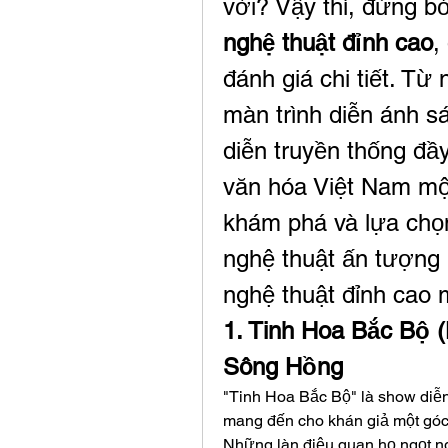
vời? Vậy thì, đừng b
nghệ thuật đỉnh cao
,
đánh giá chi tiết. Từ
màn trình diễn ánh s
diễn truyền thống đầy
văn hóa Việt Nam một
khám phá và lựa chọ
nghệ thuật ấn tượng 
nghệ thuật đỉnh cao m
1. Tinh Hoa Bắc Bộ 
Sông Hồng
"Tinh Hoa Bắc Bộ" là show diễn 
mang đến cho khán giả một góc 
Những làn điệu quan họ ngọt ng