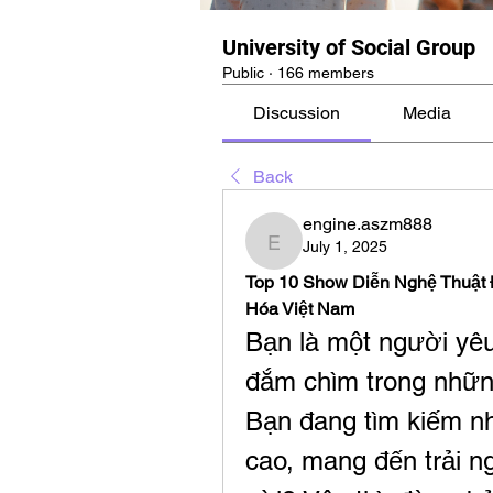
University of Social Group
Public
·
166 members
Discussion
Media
Back
engine.aszm888
July 1, 2025
engine.aszm888
Top 10 Show Diễn Nghệ Thuật 
Hóa Việt Nam
Bạn là một người yê
đắm chìm trong nhữn
Bạn đang tìm kiếm nh
cao, mang đến trải ngh