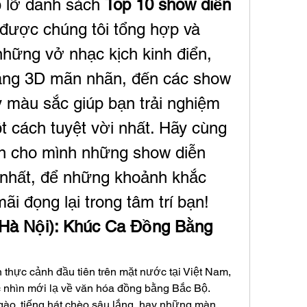
ỏ lỡ danh sách 
Top 10 show diễn 
 được chúng tôi tổng hợp và 
 những vở nhạc kịch kinh điển, 
áng 3D mãn nhãn, đến các show 
 màu sắc giúp bạn trải nghiệm 
 cách tuyệt vời nhất. Hãy cùng 
n cho mình những show diễn 
nhất, để những khoảnh khắc 
ãi đọng lại trong tâm trí bạn!
(Hà Nội): Khúc Ca Đồng Bằng 
thực cảnh đầu tiên trên mặt nước tại Việt Nam, 
nhìn mới lạ về văn hóa đồng bằng Bắc Bộ. 
ào, tiếng hát chèo sâu lắng, hay những màn 