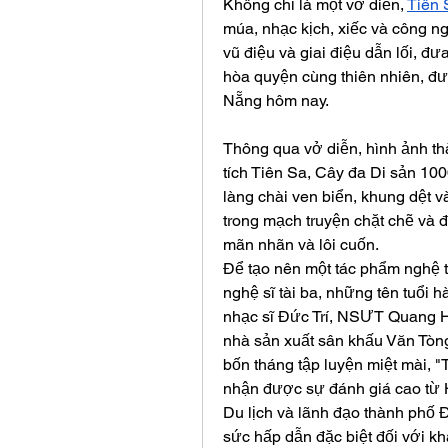
Không chỉ là một vở diễn, 
Tiên 
múa, nhạc kịch, xiếc và công n
vũ điệu và giai điệu dẫn lối, đư
hòa quyện cùng thiên nhiên, đưa
Nẵng hôm nay.
Thông qua vở diễn, hình ảnh t
tích Tiên Sa, Cây đa Di sản 100
làng chài ven biển, khung dệt 
trong mạch truyện chặt chẽ và 
mãn nhãn và lôi cuốn.
Để tạo nên một tác phẩm nghệ th
nghệ sĩ tài ba, những tên tuổi 
nhạc sĩ Đức Trí, NSƯT Quang Hà
nhà sản xuất sân khấu Văn Tòng
bốn tháng tập luyện miệt mài, 
nhận được sự đánh giá cao từ 
Du lịch và lãnh đạo thành phố 
sức hấp dẫn đặc biệt đối với kh