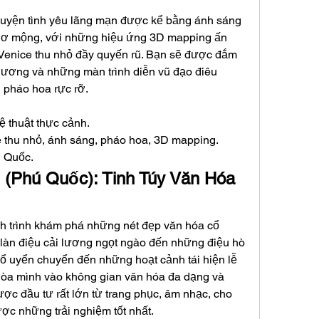
huyện tình yêu lãng mạn được kể bằng ánh sáng 
hơ mộng, với những hiệu ứng 3D mapping ấn 
Venice thu nhỏ đầy quyến rũ. Bạn sẽ được đắm 
dương và những màn trình diễn vũ đạo điêu 
 pháo hoa rực rỡ.
ệ thuật thực cảnh.
e thu nhỏ, ánh sáng, pháo hoa, 3D mapping.
ú Quốc.
 (Phú Quốc): Tinh Túy Văn Hóa 
h trình khám phá những nét đẹp văn hóa cổ 
làn điệu cải lương ngọt ngào đến những điệu hò 
 uyển chuyển đến những hoạt cảnh tái hiện lễ 
hòa mình vào không gian văn hóa đa dạng và 
c đầu tư rất lớn từ trang phục, âm nhạc, cho 
c những trải nghiệm tốt nhất.