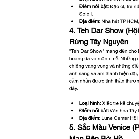
Điểm nổi bật:
 Đạo cụ tre n
Soleil.
Địa điểm:
 Nhà hát TP.HCM,
4. Teh Dar Show (Hộ
Rừng Tây Nguyên
"Teh Dar Show" mang đến cho k
hoang dã và mạnh mẽ. Những mà
chiêng vang vọng và những điệ
ánh sáng và âm thanh hiện đại, 
cảm nhận được tinh thần thượn
đây.
Loại hình:
 Xiếc tre kể chuy
Điểm nổi bật:
 Văn hóa Tây
Địa điểm:
 Lune Center Hội
5. Sắc Màu Venice (
Mạn Bên Bờ Hồ