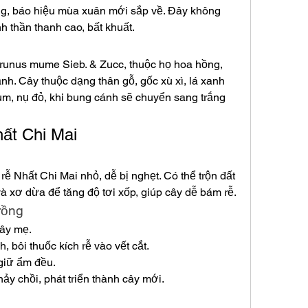
ông, báo hiệu mùa xuân mới sắp về. Đây không 
nh thần thanh cao, bất khuất.
runus mume Sieb. & Zucc, thuộc họ hoa hồng, 
nh. Cây thuộc dạng thân gỗ, gốc xù xì, lá xanh 
, nụ đỏ, khi bung cánh sẽ chuyển sang trắng 
ất Chi Mai
 rễ Nhất Chi Mai nhỏ, dễ bị nghẹt. Có thể trộn đất 
à xơ dừa để tăng độ tơi xốp, giúp cây dễ bám rễ.
rồng
ây mẹ.
 bôi thuốc kích rễ vào vết cắt.
giữ ẩm đều.
nảy chồi, phát triển thành cây mới.