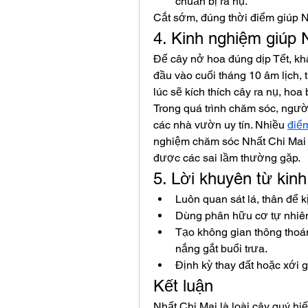
chuẩn bị ra nụ.
Cắt sớm, đúng thời điểm giúp 
4. Kinh nghiệm giúp 
Để cây nở hoa đúng dịp Tết, khâ
đầu vào cuối tháng 10 âm lịch, 
lúc sẽ kích thích cây ra nụ, ho
Trong quá trình chăm sóc, ngườ
các nhà vườn uy tín. Nhiều 
điể
nghiệm chăm sóc Nhất Chi Mai 
được các sai lầm thường gặp.
5. Lời khuyên từ kin
Luôn quan sát lá, thân để k
Dùng phân hữu cơ tự nhiên
Tạo không gian thông thoán
nắng gắt buổi trưa.
Định kỳ thay đất hoặc xới g
Kết luận
Nhất Chi Mai là loài cây quý hiế