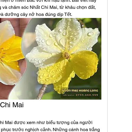
hiện ở miền Bắc với khí hậu lạnh. Bài viết này 
g và chăm sóc Nhất Chi Mai, từ khâu chọn đất, 
 và dưỡng cây nở hoa đúng dịp Tết.
 Chi Mai
Chi Mai được xem như biểu tượng của người 
t phục trước nghịch cảnh. Những cánh hoa trắng 