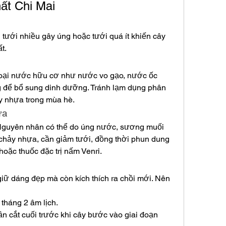
ất Chi Mai
 tưới nhiều gây úng hoặc tưới quá ít khiến cây 
t.
oại nước hữu cơ như nước vo gạo, nước ốc 
 để bổ sung dinh dưỡng. Tránh lạm dụng phân 
y nhựa trong mùa hè.
ựa
Nguyên nhân có thể do úng nước, sương muối 
chảy nhựa, cần giảm tưới, đồng thời phun dung 
hoặc thuốc đặc trị nấm Venri.
giữ dáng đẹp mà còn kích thích ra chồi mới. Nên 
 tháng 2 âm lịch.
lần cắt cuối trước khi cây bước vào giai đoạn 