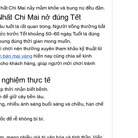
Nhất Chi Mai nảy mầm khỏe và bung nụ đều đặn.
Nhất Chi Mai nở đúng Tết
u tuốt lá rất quan trọng. Người trồng thường bắt 
tức trước Tết khoảng 50–60 ngày. Tuốt lá đúng 
a bung đúng thời gian mong muốn.
i chơi nên thường xuyên tham khảo kỹ thuật từ 
m bán mai vàng
 hiện nay cũng chia sẻ kinh 
cho khách hàng, giúp người mới chơi tránh 
h nghiệm thực tế
ịp thời nhận biết bệnh.
 để giữ cây bền lâu.
g, nhiều ánh sáng buổi sáng và chiều, hạn chế 
ốc để rễ không bị bí.
m, mang nhiều giá trị văn hóa và tinh thần. Việc 