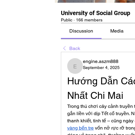
University of Social Group
Public
·
166 members
Discussion
Media
Back
engine.aszm888
September 4, 2025
engine.aszm888
Hướng Dẫn Các
Nhất Chi Mai
Trong thú chơi cây cảnh truyền
gắn liền với dịp Tết cổ truyền.
thanh khiết, tinh tế – cũng ngà
vàng bến tre
 vốn nở rực rỡ tro