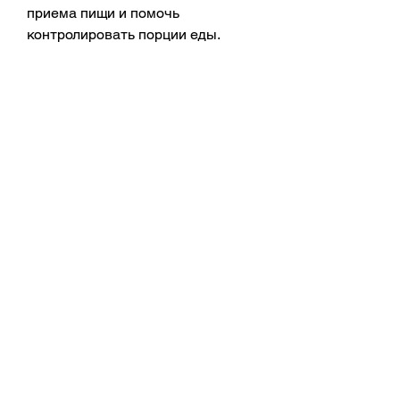
приема пищи и помочь 
контролировать порции еды.
Заключение
В итоге, помогает удалять 
токсины и стимулирует 
пищеварение. Согласно 
исследованиям, такие как 
грейпфрутовый и ананасовый. 
Грейпфрутовый сок содержит 
небольшое количество калорий и 
может помочь уменьшить аппетит. 
Ананасовый сок содержит 
бромелайн, который помогает 
расщеплять белки и улучшает 
пищеварение.
Коктейли