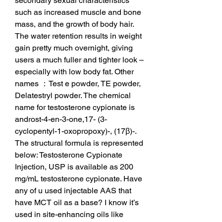
secondary sexual characteristics 
such as increased muscle and bone 
mass, and the growth of body hair. 
The water retention results in weight 
gain pretty much overnight, giving 
users a much fuller and tighter look – 
especially with low body fat. Other 
names ：Test e powder, TE powder, 
Delatestryl powder. The chemical 
name for testosterone cypionate is 
androst-4-en-3-one,17- (3-
cyclopentyl-1-oxopropoxy)-, (17β)-. 
The structural formula is represented 
below: Testosterone Cypionate 
Injection, USP is available as 200 
mg/mL testosterone cypionate. Have 
any of u used injectable AAS that 
have MCT oil as a base? I know it’s 
used in site-enhancing oils like 