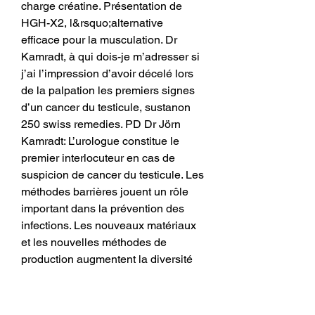
charge créatine. Présentation de 
HGH-X2, l&rsquo;alternative 
efficace pour la musculation. Dr 
Kamradt, à qui dois-je m’adresser si 
j’ai l’impression d’avoir décelé lors 
de la palpation les premiers signes 
d’un cancer du testicule, sustanon 
250 swiss remedies. PD Dr Jörn 
Kamradt: L’urologue constitue le 
premier interlocuteur en cas de 
suspicion de cancer du testicule. Les 
méthodes barrières jouent un rôle 
important dans la prévention des 
infections. Les nouveaux matériaux 
et les nouvelles méthodes de 
production augmentent la diversité 
des préservatifs disponibles sur le 
marché dans le but d’améliorer les 
sensations tout en conservant la 